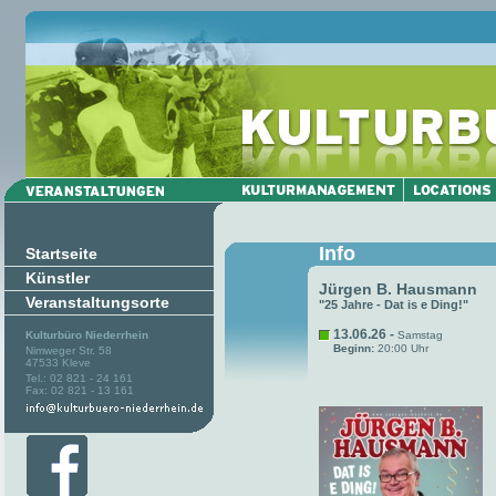
Info
Startseite
Künstler
Jürgen B. Hausmann
Veranstaltungsorte
"25 Jahre - Dat is e Ding!"
13.06.26 -
Kulturbüro Niederrhein
Samstag
Beginn:
20:00 Uhr
Nimweger Str. 58
47533 Kleve
Tel.: 02 821 - 24 161
Fax: 02 821 - 13 161