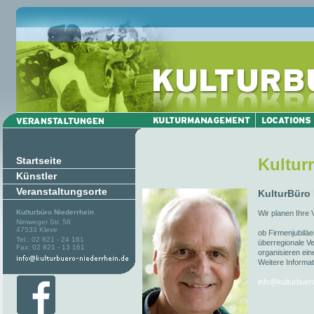
Startseite
Kultu
Künstler
Veranstaltungsorte
KulturBüro
Kulturbüro Niederrhein
Wir planen Ihre 
Nimweger Str. 58
47533 Kleve
ob Firmenjubiläe
Tel.: 02 821 - 24 161
überregionale Ve
Fax: 02 821 - 13 161
organisieren ein
Weitere Informat
info@kulturbuer