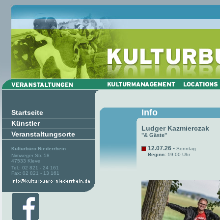
Info
Startseite
Künstler
Ludger Kazmierczak
Veranstaltungsorte
"& Gäste"
12.07.26 -
Kulturbüro Niederrhein
Sonntag
Beginn:
19:00 Uhr
Nimweger Str. 58
47533 Kleve
Tel.: 02 821 - 24 161
Fax: 02 821 - 13 161