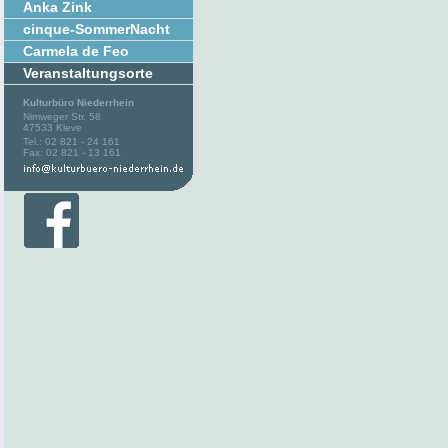
Anka Zink
cinque-SommerNacht
Carmela de Feo
Veranstaltungsorte
Kulturbüro Niederrhein
Nimweger Str. 58
47533 Kleve
Tel.: 02 821 - 24 161
Fax: 02 821 - 13 161