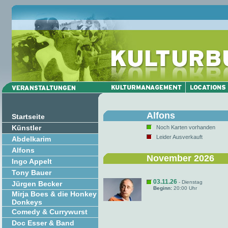
Alfons
Startseite
Künstler
Noch Karten vorhanden
Leider Ausverkauft
Abdelkarim
Alfons
November 2026
Ingo Appelt
Tony Bauer
03.11.26
- Dienstag
Jürgen Becker
Beginn:
20:00 Uhr
Mirja Boes & die Honkey
Donkeys
Comedy & Currywurst
Doc Esser & Band