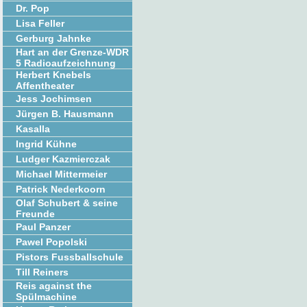
Dr. Pop
Lisa Feller
Gerburg Jahnke
Hart an der Grenze-WDR
5 Radioaufzeichnung
Herbert Knebels
Affentheater
Jess Jochimsen
Jürgen B. Hausmann
Kasalla
Ingrid Kühne
Ludger Kazmierczak
Michael Mittermeier
Patrick Nederkoorn
Olaf Schubert & seine
Freunde
Paul Panzer
Pawel Popolski
Pistors Fussballschule
Till Reiners
Reis against the
Spülmachine