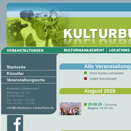
Alle Veranstaltun
Startseite
Künstler
Noch Karten vorhanden
Leider Ausverkauft
Veranstaltungsorte
Kulturbüro Niederrhein
August 2026
Nimweger Str. 58
47533 Kleve
Tel.: 02 821 - 24 161
Fax: 02 821 - 13 161
29.08.26
- Samstag
Beginn:
20:00 Uhr