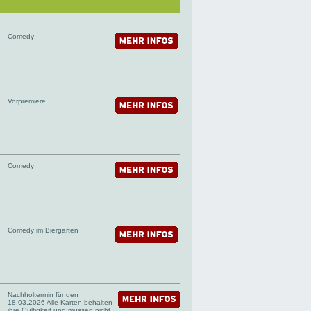
Comedy
Vorpremiere
Comedy
Comedy im Biergarten
Nachholtermin für den
18.03.2026 Alle Karten behalten
ihre Gültigkeit und müssen nicht