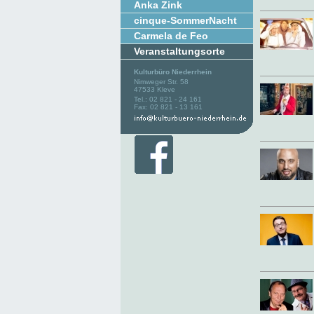
Anka Zink
cinque-SommerNacht
Carmela de Feo
Veranstaltungsorte
Kulturbüro Niederrhein
Nimweger Str. 58
47533 Kleve
Tel.: 02 821 - 24 161
Fax: 02 821 - 13 161