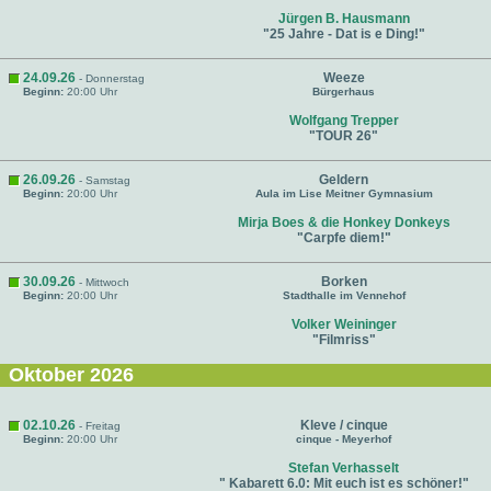
Jürgen B. Hausmann
"25 Jahre - Dat is e Ding!"
24.09.26
Weeze
- Donnerstag
Beginn:
20:00 Uhr
Bürgerhaus
Wolfgang Trepper
"TOUR 26"
26.09.26
Geldern
- Samstag
Beginn:
20:00 Uhr
Aula im Lise Meitner Gymnasium
Mirja Boes & die Honkey Donkeys
"Carpfe diem!"
30.09.26
Borken
- Mittwoch
Beginn:
20:00 Uhr
Stadthalle im Vennehof
Volker Weininger
"Filmriss"
Oktober 2026
02.10.26
Kleve / cinque
- Freitag
Beginn:
20:00 Uhr
cinque - Meyerhof
Stefan Verhasselt
" Kabarett 6.0: Mit euch ist es schöner!"