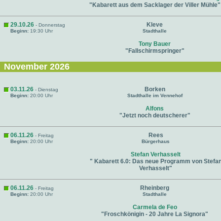
"Kabarett aus dem Sacklager der Viller Mühle"
29.10.26
Kleve
- Donnerstag
Beginn:
19:30 Uhr
Stadthalle
Tony Bauer
"Fallschirmspringer"
November 2026
03.11.26
Borken
- Dienstag
Beginn:
20:00 Uhr
Stadthalle im Vennehof
Alfons
"Jetzt noch deutscherer"
06.11.26
Rees
- Freitag
Beginn:
20:00 Uhr
Bürgerhaus
Stefan Verhasselt
" Kabarett 6.0: Das neue Programm von Stefa
Verhasselt"
06.11.26
Rheinberg
- Freitag
Beginn:
20:00 Uhr
Stadthalle
Carmela de Feo
"Froschkönigin - 20 Jahre La Signora"