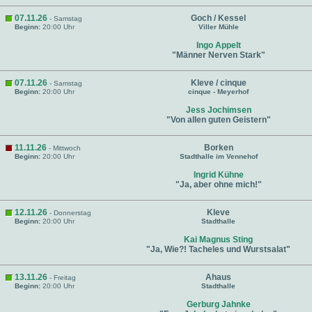
07.11.26
Goch / Kessel
- Samstag
Beginn:
20:00 Uhr
Viller Mühle
Ingo Appelt
"Männer Nerven Stark"
07.11.26
Kleve / cinque
- Samstag
Beginn:
20:00 Uhr
cinque - Meyerhof
Jess Jochimsen
"Von allen guten Geistern"
11.11.26
Borken
- Mittwoch
Beginn:
20:00 Uhr
Stadthalle im Vennehof
Ingrid Kühne
"Ja, aber ohne mich!"
12.11.26
Kleve
- Donnerstag
Beginn:
20:00 Uhr
Stadthalle
Kai Magnus Sting
"Ja, Wie?! Tacheles und Wurstsalat"
13.11.26
Ahaus
- Freitag
Beginn:
20:00 Uhr
Stadthalle
Gerburg Jahnke