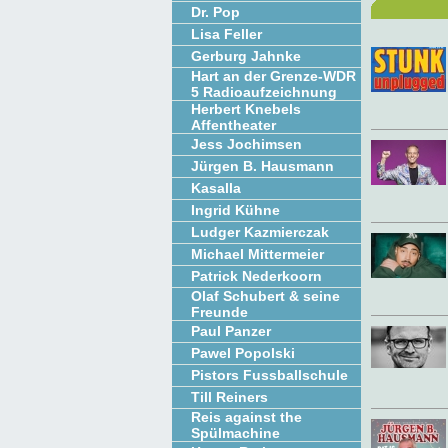
Dr. Pop
Lisa Feller
Gerburg Jahnke
Hart an der Grenze-WDR
5 Radioaufzeichnung
Herbert Knebels
Affentheater
Jess Jochimsen
Jürgen B. Hausmann
Kasalla
Ingrid Kühne
Ludger Kazmierczak
Michael Mittermeier
Patrick Nederkoorn
Olaf Schubert & seine
Freunde
Paul Panzer
Pawel Popolski
Pistors Fussballschule
Till Reiners
Reis against the
Spülmachine