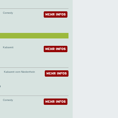
Comedy
Kabarett
Kabarett vom Niederrhein
n
Comedy