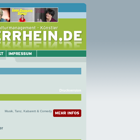
Druckversion
Musik, Tanz, Kabarett & Comedy
er