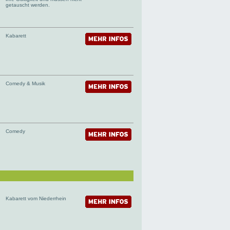
getauscht werden.
Kabarett
Comedy & Musik
Comedy
Kabarett vom Niederrhein