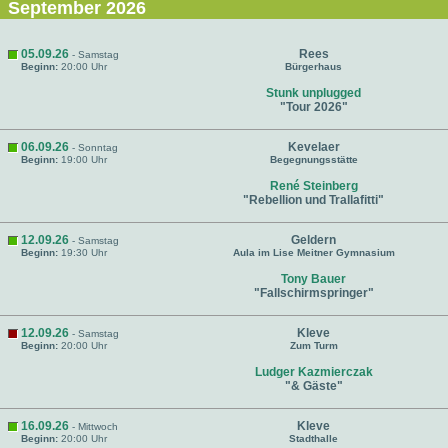
September 2026
05.09.26
Rees
- Samstag
Beginn:
20:00 Uhr
Bürgerhaus
Stunk unplugged
"Tour 2026"
06.09.26
Kevelaer
- Sonntag
Beginn:
19:00 Uhr
Begegnungsstätte
René Steinberg
"Rebellion und Trallafitti"
12.09.26
Geldern
- Samstag
Beginn:
19:30 Uhr
Aula im Lise Meitner Gymnasium
Tony Bauer
"Fallschirmspringer"
12.09.26
Kleve
- Samstag
Beginn:
20:00 Uhr
Zum Turm
Ludger Kazmierczak
"& Gäste"
16.09.26
Kleve
- Mittwoch
Beginn:
20:00 Uhr
Stadthalle