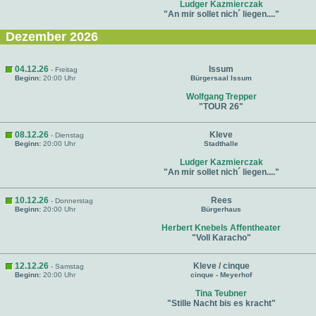
Ludger Kazmierczak
"An mir sollet nich´ liegen...."
Dezember 2026
04.12.26
Issum
- Freitag
Beginn:
20:00 Uhr
Bürgersaal Issum
Wolfgang Trepper
"TOUR 26"
08.12.26
Kleve
- Dienstag
Beginn:
20:00 Uhr
Stadthalle
Ludger Kazmierczak
"An mir sollet nich´ liegen...."
10.12.26
Rees
- Donnerstag
Beginn:
20:00 Uhr
Bürgerhaus
Herbert Knebels Affentheater
"Voll Karacho"
12.12.26
Kleve / cinque
- Samstag
Beginn:
20:00 Uhr
cinque - Meyerhof
Tina Teubner
"Stille Nacht bis es kracht"