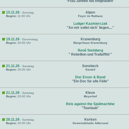
"Frau Jahnke hat eingeladen"
15.11.26
Alpen
- Sonntag
Beginn:
11:00 Uhr
Foyer im Rathaus
Ludger Kazmierczak
"An mir sollet nich´ liegen...."
19.11.26
Kranenburg
- Donnerstag
Beginn:
20:00 Uhr
Bürgerhaus Kranenburg
René Steinberg
" Rebellion und Trallaffitti "
21.11.26
Sonsbeck
- Samstag
Beginn:
20:00 Uhr
Kastell
Doc Esser & Band
"Ein Doc für alle Fälle"
21.11.26
Kleve
- Samstag
Beginn:
20:00 Uhr
Meyerhof
Reis against the Spülmachine
"Tourlaub"
28.11.26
Kerken
- Samstag
Beginn:
20:00 Uhr
Gemeindehalle Adlersaal