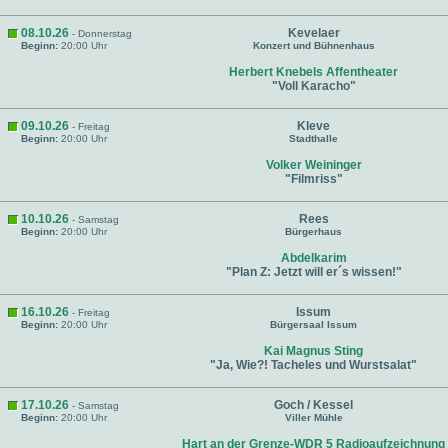
08.10.26
Kevelaer
- Donnerstag
Beginn:
20:00 Uhr
Konzert und Bühnenhaus
Herbert Knebels Affentheater
"Voll Karacho"
09.10.26
Kleve
- Freitag
Beginn:
20:00 Uhr
Stadthalle
Volker Weininger
"Filmriss"
10.10.26
Rees
- Samstag
Beginn:
20:00 Uhr
Bürgerhaus
Abdelkarim
"Plan Z: Jetzt will er´s wissen!"
16.10.26
Issum
- Freitag
Beginn:
20:00 Uhr
Bürgersaal Issum
Kai Magnus Sting
"Ja, Wie?! Tacheles und Wurstsalat"
17.10.26
Goch / Kessel
- Samstag
Beginn:
20:00 Uhr
Viller Mühle
Hart an der Grenze-WDR 5 Radioaufzeichnung