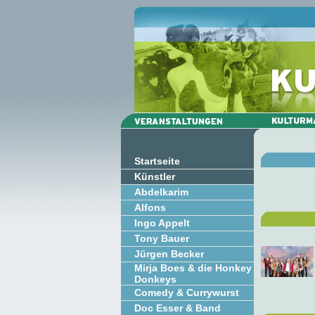
Startseite
Künstler
Abdelkarim
Alfons
Ingo Appelt
Tony Bauer
Jürgen Becker
Mirja Boes & die Honkey
Donkeys
Comedy & Currywurst
Doc Esser & Band