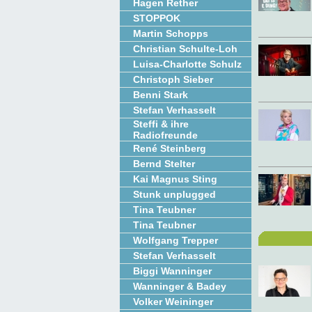
Hagen Rether
STOPPOK
Martin Schopps
Christian Schulte-Loh
Luisa-Charlotte Schulz
Christoph Sieber
Benni Stark
Stefan Verhasselt
Steffi & ihre
Radiofreunde
René Steinberg
Bernd Stelter
Kai Magnus Sting
Stunk unplugged
Tina Teubner
Tina Teubner
Wolfgang Trepper
Stefan Verhasselt
Biggi Wanninger
Wanninger & Badey
Volker Weininger