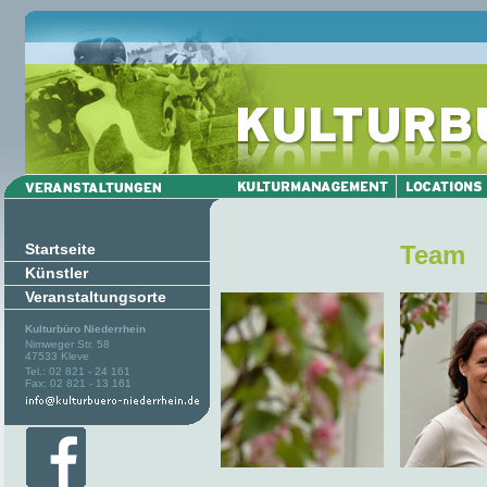
Startseite
Team
Künstler
Veranstaltungsorte
Kulturbüro Niederrhein
Nimweger Str. 58
47533 Kleve
Tel.: 02 821 - 24 161
Fax: 02 821 - 13 161