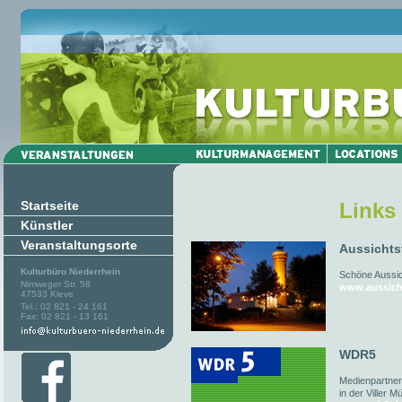
Startseite
Links
Künstler
Veranstaltungsorte
Aussichts
Kulturbüro Niederrhein
Schöne Aussich
Nimweger Str. 58
www.aussich
47533 Kleve
Tel.: 02 821 - 24 161
Fax: 02 821 - 13 161
WDR5
Medienpartner
in der Viller M