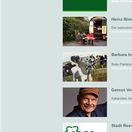
www.wdr5.d
Heinz Böm
Der wahnsinni
www.heinz-b
Barbara I
Body-Painting
www.body-me
Gernot Vol
Kabarettist, A
www.gernotv
Stadt Ree