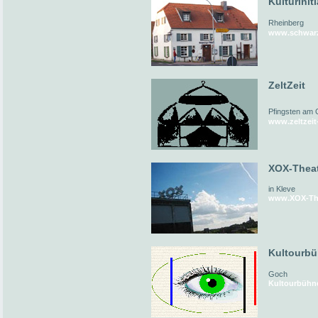
Kulturinit
Rheinberg
www.schwarz
ZeltZeit
Pfingsten am 
www.zeltzeit
XOX-Thea
in Kleve
www.XOX-The
Kultourb
Goch
Kultourbühn