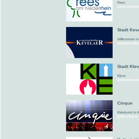
Rees
www.stadtre
Stadt Kev
Willkommen in
www.kevelae
Stadt Kle
Kleve
www.kleve.d
Cinque
Kleinkunst in 
www.cinque-