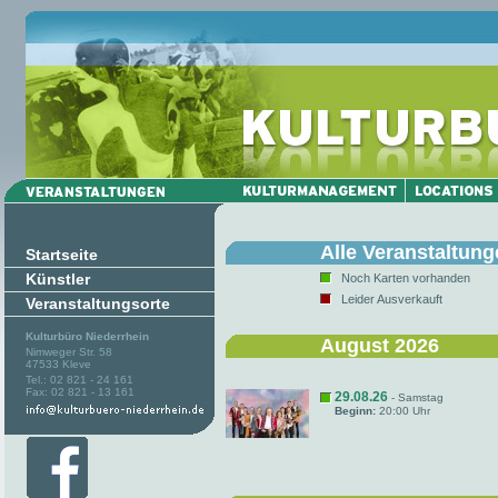
Alle Veranstaltun
Startseite
Künstler
Noch Karten vorhanden
Leider Ausverkauft
Veranstaltungsorte
Kulturbüro Niederrhein
August 2026
Nimweger Str. 58
47533 Kleve
Tel.: 02 821 - 24 161
Fax: 02 821 - 13 161
29.08.26
- Samstag
Beginn:
20:00 Uhr