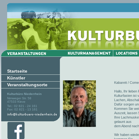
Startseite
Künstler
Kabarett / Comed
Veranstaltungsorte
Hallo, Ihr liebe
Kulturbüro Niederrhein
Kulturfasten ist
Nimweger Str. 58
Lachen, Abschalt
47533 Kleve
Dafür sorgen un
Tel.: 02 821 - 24 161
Kommen Sie weite
Fax: 02 821 - 13 161
Auszeit, lassen 
Ihre Lachmuskel
gelaunt aus
dem Abend nach
Wir haben wieder