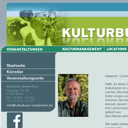
Startseite
Künstler
Kabarett / Comed
Veranstaltungsorte
Hallo, Ihr liebe
Kulturbüro Niederrhein
Kulturfasten ist
Nimweger Str. 58
Lachen, Abschalt
47533 Kleve
Dafür sorgen un
Tel.: 02 821 - 24 161
Kommen Sie weite
Fax: 02 821 - 13 161
Auszeit, lassen 
Ihre Lachmuskel
gelaunt aus
dem Abend nach
Wir haben wieder