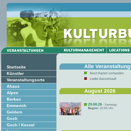
Alle Veranstaltung
Startseite
Künstler
Noch Karten vorhanden
Leider Ausverkauft
Veranstaltungsorte
Ahaus
August 2026
Alpen
Borken
29.08.26
- Samstag
Emmerich
Beginn:
20:00 Uhr
Geldern
Goch
Goch / Kessel