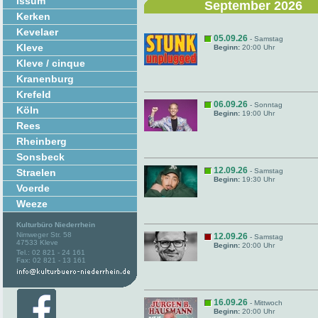
Issum
September 2026
Kerken
Kevelaer
05.09.26
- Samstag
Kleve
Beginn:
20:00 Uhr
Kleve / cinque
Kranenburg
Krefeld
06.09.26
- Sonntag
Köln
Beginn:
19:00 Uhr
Rees
Rheinberg
Sonsbeck
12.09.26
Straelen
- Samstag
Beginn:
19:30 Uhr
Voerde
Weeze
Kulturbüro Niederrhein
Nimweger Str. 58
12.09.26
- Samstag
47533 Kleve
Beginn:
20:00 Uhr
Tel.: 02 821 - 24 161
Fax: 02 821 - 13 161
16.09.26
- Mittwoch
Beginn:
20:00 Uhr