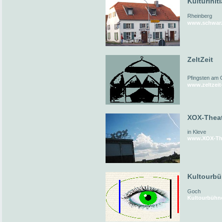
Kulturinit
Rheinberg
www.schwarz
ZeltZeit
Pfingsten am 
www.zeltzeit
XOX-Thea
in Kleve
www.XOX-The
Kultourb
Goch
Kultourbühn