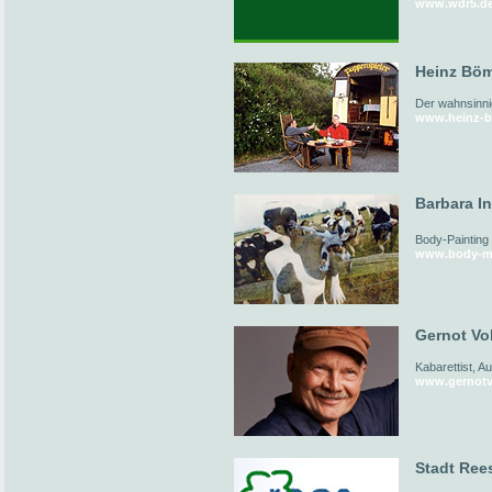
www.wdr5.d
Heinz Böm
Der wahnsinni
www.heinz-b
Barbara I
Body-Painting
www.body-me
Gernot Vol
Kabarettist, A
www.gernotv
Stadt Ree