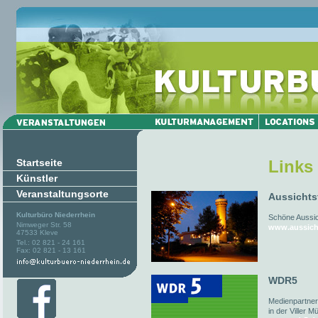
Startseite
Links
Künstler
Veranstaltungsorte
Aussichts
Kulturbüro Niederrhein
Schöne Aussich
Nimweger Str. 58
www.aussich
47533 Kleve
Tel.: 02 821 - 24 161
Fax: 02 821 - 13 161
WDR5
Medienpartner
in der Viller M