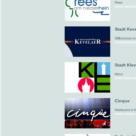
Rees
www.stadtre
Stadt Kev
Willkommen in
www.kevelae
Stadt Kle
Kleve
www.kleve.d
Cinque
Kleinkunst in 
www.cinque-