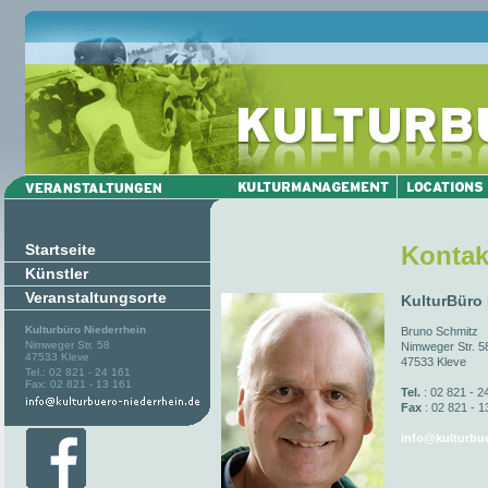
Startseite
Kontak
Künstler
Veranstaltungsorte
KulturBüro
Kulturbüro Niederrhein
Bruno Schmitz
Nimweger Str. 58
Nimweger Str. 5
47533 Kleve
47533 Kleve
Tel.: 02 821 - 24 161
Fax: 02 821 - 13 161
Tel.
: 02 821 - 2
Fax
: 02 821 - 1
info@kulturbue