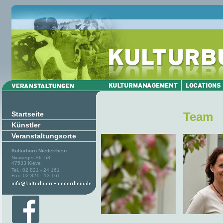
Startseite
Team
Künstler
Veranstaltungsorte
Kulturbüro Niederrhein
Nimweger Str. 58
47533 Kleve
Tel.: 02 821 - 24 161
Fax: 02 821 - 13 161