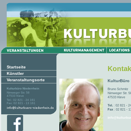
Startseite
Kontak
Künstler
Veranstaltungsorte
KulturBüro
Kulturbüro Niederrhein
Bruno Schmitz
Nimweger Str. 58
Nimweger Str. 5
47533 Kleve
47533 Kleve
Tel.: 02 821 - 24 161
Fax: 02 821 - 13 161
Tel.
: 02 821 - 2
Fax
: 02 821 - 1
info@kulturbue